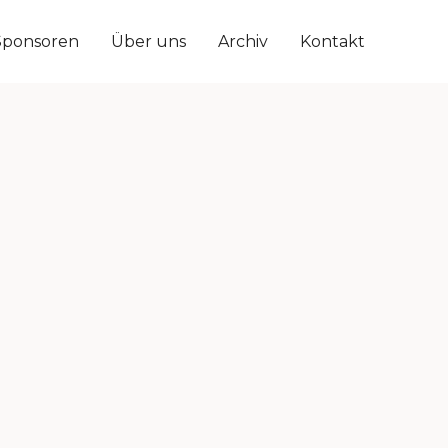
Sponsoren
Über uns
Archiv
Kontakt
em Essen und aufregendem Public Viewing