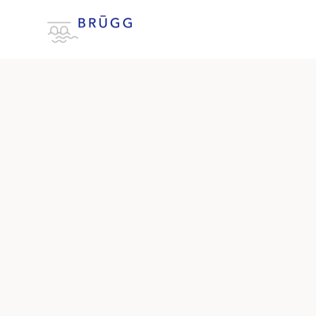
Brügg-Fest 2026
Das Brügg-Fest 2026 beeindruckte mit p
– all das und mehr findet ihr in unserer B
Fotos:
Tobias Gerber,
fotoboutique.ch
, Kulturko
Henri Jacot, Gemeinderat Brügg
Ylenia Meichtry
Anne-Laure Jacot