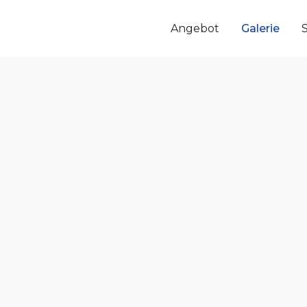
Angebot
Galerie
ackenden musikalischen Darbietungen, köstlich
ildergalerie vom Brügg-Fest 2026.
mmission Brügg